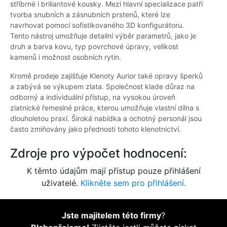
stříbrné i briliantové kousky. Mezi hlavní specializace patří
tvorba snubních a zásnubních prstenů, které lze
navrhovat pomocí sofistikovaného 3D konfigurátoru.
Tento nástroj umožňuje detailní výběr parametrů, jako je
druh a barva kovu, typ povrchové úpravy, velikost
kamenů i možnost osobních rytin.
Kromě prodeje zajišťuje Klenoty Aurior také opravy šperků
a zabývá se výkupem zlata. Společnost klade důraz na
odborný a individuální přístup, na vysokou úroveň
zlatnické řemeslné práce, kterou umožňuje vlastní dílna s
dlouholetou praxí. Široká nabídka a ochotný personál jsou
často zmiňovány jako přednosti tohoto klenotnictví.
Zdroje pro výpočet hodnocení:
K těmto údajům mají přístup pouze přihlášení
uživatelé.
Klikněte sem pro přihlášení.
Jste majitelem této firmy
?