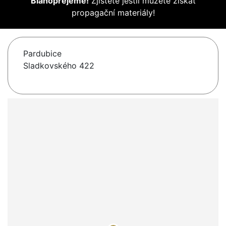
Blahopřejeme!
Zjistěte jestli můžete získat
propagační materiály!
Pardubice
Sladkovského 422