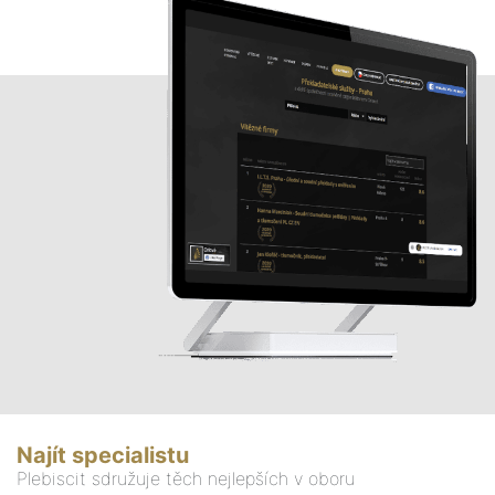
Najít specialistu
Plebiscit sdružuje těch nejlepších v oboru