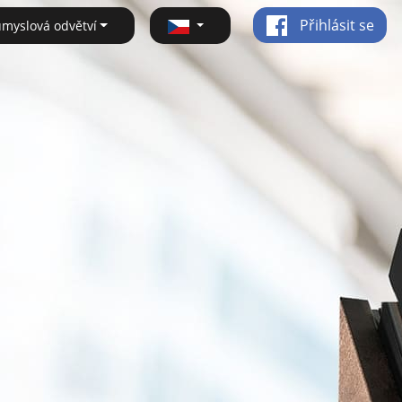
Přihlásit se
ůmyslová odvětví