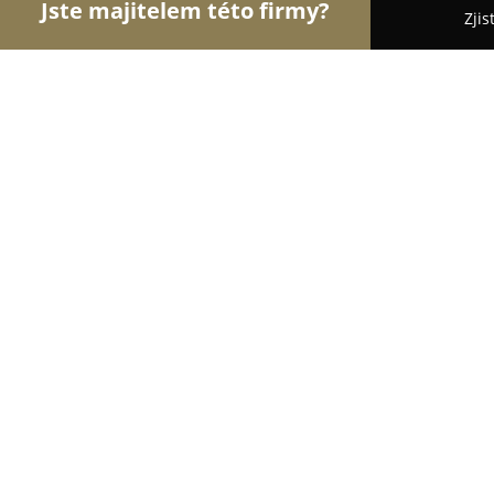
Jste majitelem této firmy?
Zjis
Orlové Klenotnictví
Zlatnictví, Šperky, Klenotnict
Zlatnictví Brázda
10
(57)
Česká Lípa, Moskevská 10/9
Zobrazit telefonní číslo