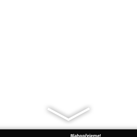
Blahopřejeme!