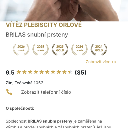
VÍTĚZ PLEBISCITY ORLOVÉ
BRILAS snubní prsteny
Zobrazit více >>
9.5
(85)
Zlín, Tečovská 1052
Zobrazit telefonní číslo
O společnosti:
Společnost
BRILAS snubní prsteny
je zaměřena na
výrobu a prodej snubních a zásnubních prstenů, jež jsou