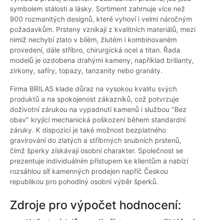
symbolem stálosti a lásky. Sortiment zahrnuje více než
900 rozmanitých designů, které vyhoví i velmi náročným
požadavkům. Prsteny vznikají z kvalitních materiálů, mezi
nimiž nechybí zlato v bílém, žlutém i kombinovaném
provedení, dále stříbro, chirurgická ocel a titan. Řada
modelů je ozdobena drahými kameny, například brilianty,
zirkony, safíry, topazy, tanzanity nebo granáty.
Firma BRILAS klade důraz na vysokou kvalitu svých
produktů a na spokojenost zákazníků, což potvrzuje
doživotní zárukou na vypadnutí kamenů i službou "Bez
obav" kryjící mechanická poškození během standardní
záruky. K dispozici je také možnost bezplatného
gravírování do zlatých a stříbrných snubních prstenů,
čímž šperky získávají osobní charakter. Společnost se
prezentuje individuálním přístupem ke klientům a nabízí
rozsáhlou síť kamenných prodejen napříč Českou
republikou pro pohodlný osobní výběr šperků.
Zdroje pro výpočet hodnocení: