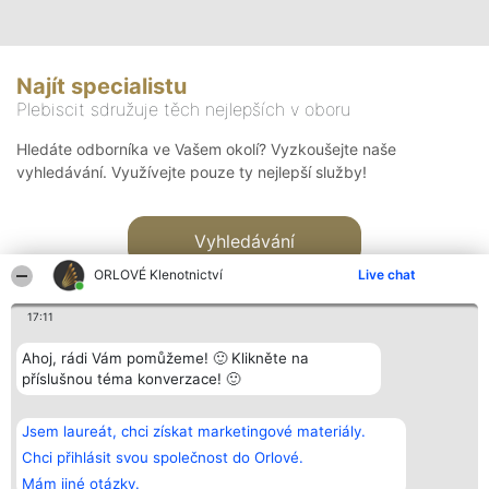
Najít specialistu
Plebiscit sdružuje těch nejlepších v oboru
Hledáte odborníka ve Vašem okolí? Vyzkoušejte naše
vyhledávání. Využívejte pouze ty nejlepší služby!
Vyhledávání
ORLOVÉ Klenotnictví
Live chat
17:11
Ahoj, rádi Vám pomůžeme! 🙂 Klikněte na
příslušnou téma konverzace! 🙂
Organizátor hlasování
Plebiscyt
Kontakt
Bright Side Solutions sp. z o.
Vítězové
Kontakt
Jsem laureát, chci získat marketingové materiály.
o. sp. k.
Seznam všech
ul. Ruska 22
laureátů
Chci přihlásit svou společnost do Orlové.
Wrocław 50-079
Zásady
Mám jiné otázky.
KRS 0000749100 | Regon
Pravidla