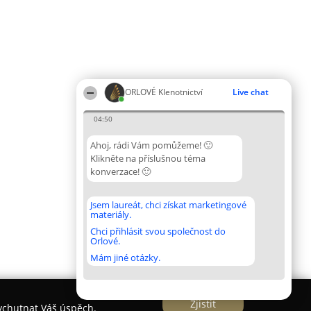
ORLOVÉ Klenotnictví
Live chat
04:50
Ahoj, rádi Vám pomůžeme! 🙂
Klikněte na příslušnou téma
konverzace! 🙂
Jsem laureát, chci získat marketingové
materiály.
Chci přihlásit svou společnost do
Orlové.
Mám jiné otázky.
Zjistit
vychutnat Váš úspěch.