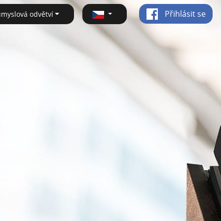
Přihlásit se
ůmyslová odvětví