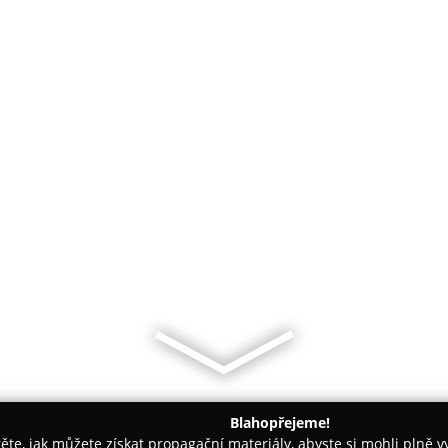
Blahopřejeme!
těte, jak můžete získat propagační materiály, abyste si mohli plně 