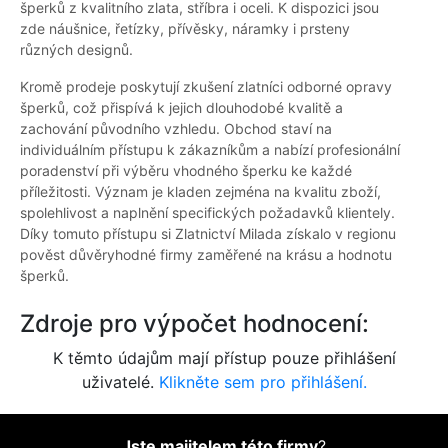
šperků z kvalitního zlata, stříbra i oceli. K dispozici jsou
zde náušnice, řetízky, přívěsky, náramky i prsteny
různých designů.
Kromě prodeje poskytují zkušení zlatníci odborné opravy
šperků, což přispívá k jejich dlouhodobé kvalitě a
zachování původního vzhledu. Obchod staví na
individuálním přístupu k zákazníkům a nabízí profesionální
poradenství při výběru vhodného šperku ke každé
příležitosti. Význam je kladen zejména na kvalitu zboží,
spolehlivost a naplnění specifických požadavků klientely.
Díky tomuto přístupu si Zlatnictví Milada získalo v regionu
pověst důvěryhodné firmy zaměřené na krásu a hodnotu
šperků.
Zdroje pro výpočet hodnocení:
K těmto údajům mají přístup pouze přihlášení
uživatelé.
Klikněte sem pro přihlášení.
Jste majitelem této firmy
?