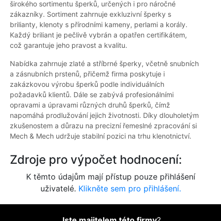
širokého sortimentu šperků, určených i pro náročné
zákazníky. Sortiment zahrnuje exkluzivní šperky s
brilianty, klenoty s přírodními kameny, perlami a korály.
Každý briliant je pečlivě vybrán a opatřen certifikátem,
což garantuje jeho pravost a kvalitu.
Nabídka zahrnuje zlaté a stříbrné šperky, včetně snubních
a zásnubních prstenů, přičemž firma poskytuje i
zakázkovou výrobu šperků podle individuálních
požadavků klientů. Dále se zabývá profesionálními
opravami a úpravami různých druhů šperků, čímž
napomáhá prodlužování jejich životnosti. Díky dlouholetým
zkušenostem a důrazu na precizní řemeslné zpracování si
Mech & Mech udržuje stabilní pozici na trhu klenotnictví.
Zdroje pro výpočet hodnocení:
K těmto údajům mají přístup pouze přihlášení
uživatelé.
Klikněte sem pro přihlášení.
Jste majitelem této firmy
?