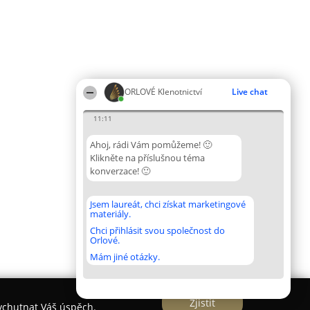
ORLOVÉ Klenotnictví
Live chat
11:11
Ahoj, rádi Vám pomůžeme! 🙂
Klikněte na příslušnou téma
konverzace! 🙂
Jsem laureát, chci získat marketingové
materiály.
Chci přihlásit svou společnost do
Orlové.
Mám jiné otázky.
Zjistit
vychutnat Váš úspěch.