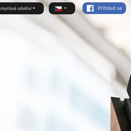
Přihlásit se
ůmyslová odvětví