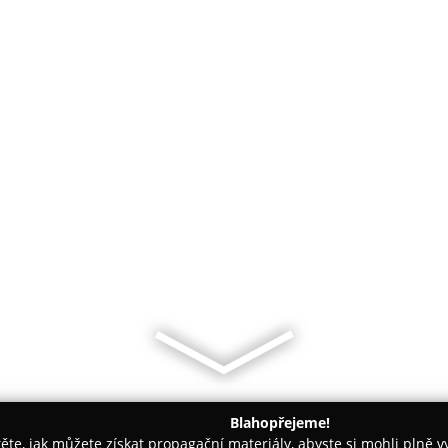
Blahopřejeme!
těte, jak můžete získat propagační materiály, abyste si mohli plně 