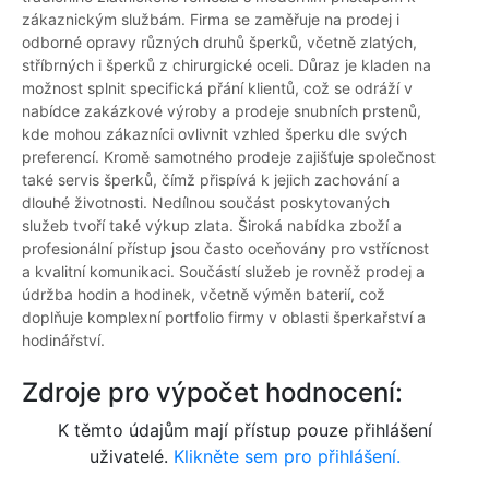
zákaznickým službám. Firma se zaměřuje na prodej i
odborné opravy různých druhů šperků, včetně zlatých,
stříbrných i šperků z chirurgické oceli. Důraz je kladen na
možnost splnit specifická přání klientů, což se odráží v
nabídce zakázkové výroby a prodeje snubních prstenů,
kde mohou zákazníci ovlivnit vzhled šperku dle svých
preferencí. Kromě samotného prodeje zajišťuje společnost
také servis šperků, čímž přispívá k jejich zachování a
dlouhé životnosti. Nedílnou součást poskytovaných
služeb tvoří také výkup zlata. Široká nabídka zboží a
profesionální přístup jsou často oceňovány pro vstřícnost
a kvalitní komunikaci. Součástí služeb je rovněž prodej a
údržba hodin a hodinek, včetně výměn baterií, což
doplňuje komplexní portfolio firmy v oblasti šperkařství a
hodinářství.
Zdroje pro výpočet hodnocení:
K těmto údajům mají přístup pouze přihlášení
uživatelé.
Klikněte sem pro přihlášení.