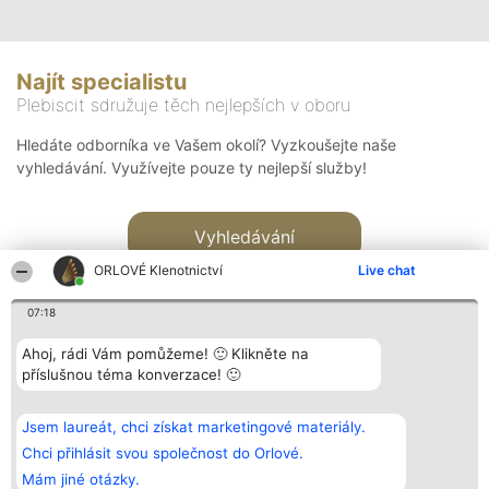
Najít specialistu
Plebiscit sdružuje těch nejlepších v oboru
Hledáte odborníka ve Vašem okolí? Vyzkoušejte naše
vyhledávání. Využívejte pouze ty nejlepší služby!
Vyhledávání
ORLOVÉ Klenotnictví
Live chat
07:18
Ahoj, rádi Vám pomůžeme! 🙂 Klikněte na
příslušnou téma konverzace! 🙂
Organizátor hlasování
Plebiscyt
Kontakt
Bright Side Solutions sp. z o.
Vítězové
Kontakt
Jsem laureát, chci získat marketingové materiály.
o. sp. k.
Seznam všech
ul. Ruska 22
laureátů
Chci přihlásit svou společnost do Orlové.
Wrocław 50-079
Zásady
Mám jiné otázky.
KRS 0000749100 | Regon
Pravidla