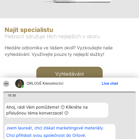
Najít specialistu
Plebiscit sdružuje těch nejlepších v oboru
Hledáte odborníka ve Vašem okolí? Vyzkoušejte naše
vyhledávání. Využívejte pouze ty nejlepší služby!
Vyhledávání
ORLOVÉ Klenotnictví
Live chat
18:38
Ahoj, rádi Vám pomůžeme! 🙂 Klikněte na
příslušnou téma konverzace! 🙂
Organizátor hlasování
Plebiscyt
Kontakt
Bright Side Solutions sp. z o.
Vítězové
Kontakt
Jsem laureát, chci získat marketingové materiály.
o. sp. k.
Seznam všech
ul. Ruska 22
laureátů
Chci přihlásit svou společnost do Orlové.
Wrocław 50-079
Zásady