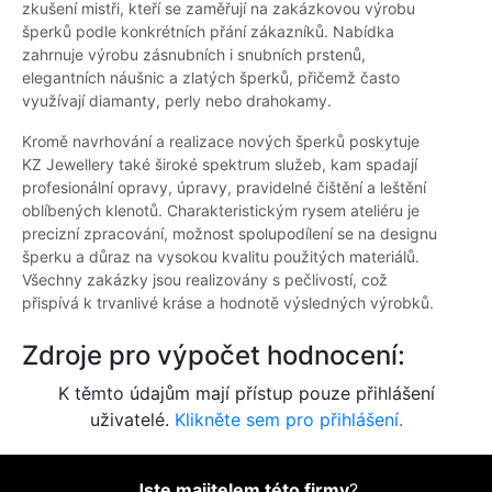
zkušení mistři, kteří se zaměřují na zakázkovou výrobu
šperků podle konkrétních přání zákazníků. Nabídka
zahrnuje výrobu zásnubních i snubních prstenů,
elegantních náušnic a zlatých šperků, přičemž často
využívají diamanty, perly nebo drahokamy.
Kromě navrhování a realizace nových šperků poskytuje
KZ Jewellery také široké spektrum služeb, kam spadají
profesionální opravy, úpravy, pravidelné čištění a leštění
oblíbených klenotů. Charakteristickým rysem ateliéru je
precizní zpracování, možnost spolupodílení se na designu
šperku a důraz na vysokou kvalitu použitých materiálů.
Všechny zakázky jsou realizovány s pečlivostí, což
přispívá k trvanlivé kráse a hodnotě výsledných výrobků.
Zdroje pro výpočet hodnocení:
K těmto údajům mají přístup pouze přihlášení
uživatelé.
Klikněte sem pro přihlášení.
Jste majitelem této firmy
?