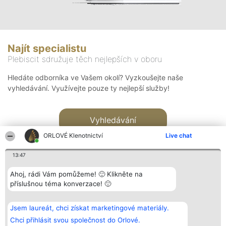
Najít specialistu
Plebiscit sdružuje těch nejlepších v oboru
Hledáte odborníka ve Vašem okolí? Vyzkoušejte naše
vyhledávání. Využívejte pouze ty nejlepší služby!
Vyhledávání
ORLOVÉ Klenotnictví
Live chat
13:47
Ahoj, rádi Vám pomůžeme! 🙂 Klikněte na
příslušnou téma konverzace! 🙂
Organizátor hlasování
Plebiscyt
Kontakt
Bright Side Solutions sp. z o.
Vítězové
Kontakt
Jsem laureát, chci získat marketingové materiály.
o. sp. k.
Seznam všech
ul. Ruska 22
laureátů
Chci přihlásit svou společnost do Orlové.
Wrocław 50-079
Zásady