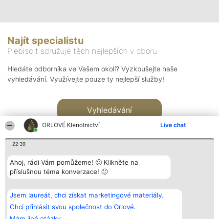
Najít specialistu
Plebiscit sdružuje těch nejlepších v oboru
Hledáte odborníka ve Vašem okolí? Vyzkoušejte naše
vyhledávání. Využívejte pouze ty nejlepší služby!
Vyhledávání
ORLOVÉ Klenotnictví
Live chat
22:39
Ahoj, rádi Vám pomůžeme! 🙂 Klikněte na
příslušnou téma konverzace! 🙂
Organizátor hlasování
Plebiscyt
Kontakt
Bright Side Solutions sp. z o.
Vítězové
Kontakt
Jsem laureát, chci získat marketingové materiály.
o. sp. k.
Seznam všech
ul. Ruska 22
laureátů
Chci přihlásit svou společnost do Orlové.
Wrocław 50-079
Zásady
Mám jiné otázky.
KRS 0000749100 | Regon
Pravidla