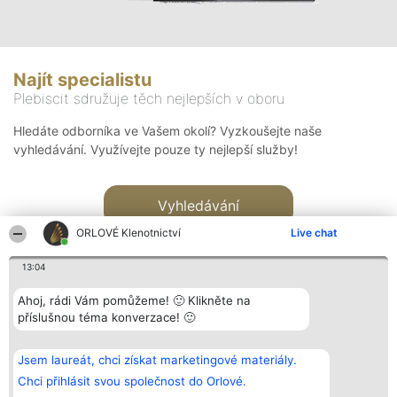
Najít specialistu
Plebiscit sdružuje těch nejlepších v oboru
Hledáte odborníka ve Vašem okolí? Vyzkoušejte naše
vyhledávání. Využívejte pouze ty nejlepší služby!
Vyhledávání
ORLOVÉ Klenotnictví
Live chat
13:04
Ahoj, rádi Vám pomůžeme! 🙂 Klikněte na
příslušnou téma konverzace! 🙂
Organizátor hlasování
Plebiscyt
Kontakt
Bright Side Solutions sp. z o.
Vítězové
Kontakt
Jsem laureát, chci získat marketingové materiály.
o. sp. k.
Seznam všech
ul. Ruska 22
laureátů
Chci přihlásit svou společnost do Orlové.
Wrocław 50-079
Zásady