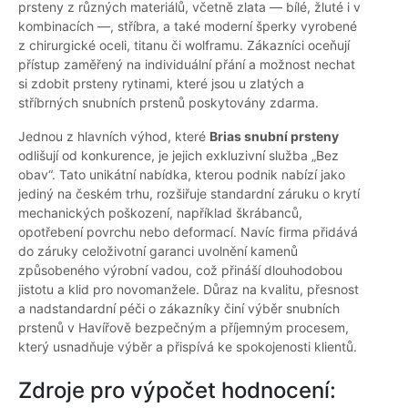
prsteny z různých materiálů, včetně zlata — bílé, žluté i v
kombinacích —, stříbra, a také moderní šperky vyrobené
z chirurgické oceli, titanu či wolframu. Zákazníci oceňují
přístup zaměřený na individuální přání a možnost nechat
si zdobit prsteny rytinami, které jsou u zlatých a
stříbrných snubních prstenů poskytovány zdarma.
Jednou z hlavních výhod, které
Brias snubní prsteny
odlišují od konkurence, je jejich exkluzivní služba „Bez
obav“. Tato unikátní nabídka, kterou podnik nabízí jako
jediný na českém trhu, rozšiřuje standardní záruku o krytí
mechanických poškození, například škrábanců,
opotřebení povrchu nebo deformací. Navíc firma přidává
do záruky celoživotní garanci uvolnění kamenů
způsobeného výrobní vadou, což přináší dlouhodobou
jistotu a klid pro novomanžele. Důraz na kvalitu, přesnost
a nadstandardní péči o zákazníky činí výběr snubních
prstenů v Havířově bezpečným a příjemným procesem,
který usnadňuje výběr a přispívá ke spokojenosti klientů.
Zdroje pro výpočet hodnocení: