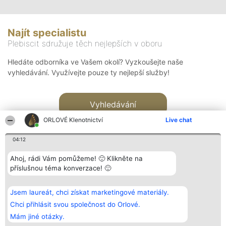
Najít specialistu
Plebiscit sdružuje těch nejlepších v oboru
Hledáte odborníka ve Vašem okolí? Vyzkoušejte naše
vyhledávání. Využívejte pouze ty nejlepší služby!
Vyhledávání
ORLOVÉ Klenotnictví
Live chat
04:12
Ahoj, rádi Vám pomůžeme! 🙂 Klikněte na
příslušnou téma konverzace! 🙂
Organizátor hlasování
Plebiscyt
Kontakt
Bright Side Solutions sp. z o.
Vítězové
Kontakt
Jsem laureát, chci získat marketingové materiály.
o. sp. k.
Seznam všech
ul. Ruska 22
laureátů
Chci přihlásit svou společnost do Orlové.
Wrocław 50-079
Zásady
Mám jiné otázky.
KRS 0000749100 | Regon
Pravidla
381313360 | NIP 8943132676
Zásady