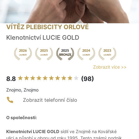
VÍTĚZ PLEBISCITY ORLOVÉ
Klenotnictví LUCIE GOLD
Zobrazit více >>
8.8
(98)
Znojmo, Znojmo
Zobrazit telefonní číslo
O společnosti:
Klenotnictví LUCIE GOLD
sídlí ve Znojmě na Kovářské
ulici a působí v oboru od roku 1995. Tento známý podnik