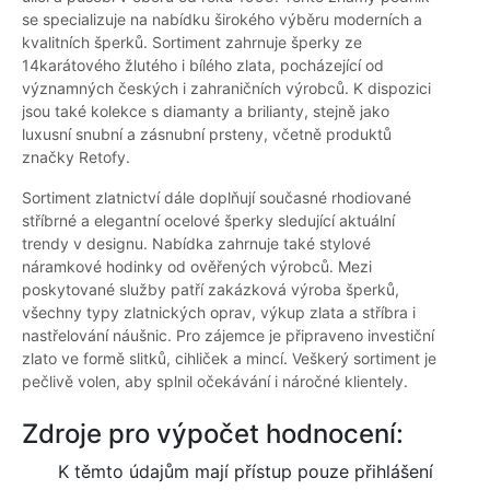
se specializuje na nabídku širokého výběru moderních a
kvalitních šperků. Sortiment zahrnuje šperky ze
14karátového žlutého i bílého zlata, pocházející od
významných českých i zahraničních výrobců. K dispozici
jsou také kolekce s diamanty a brilianty, stejně jako
luxusní snubní a zásnubní prsteny, včetně produktů
značky Retofy.
Sortiment zlatnictví dále doplňují současné rhodiované
stříbrné a elegantní ocelové šperky sledující aktuální
trendy v designu. Nabídka zahrnuje také stylové
náramkové hodinky od ověřených výrobců. Mezi
poskytované služby patří zakázková výroba šperků,
všechny typy zlatnických oprav, výkup zlata a stříbra i
nastřelování náušnic. Pro zájemce je připraveno investiční
zlato ve formě slitků, cihliček a mincí. Veškerý sortiment je
pečlivě volen, aby splnil očekávání i náročné klientely.
Zdroje pro výpočet hodnocení:
K těmto údajům mají přístup pouze přihlášení