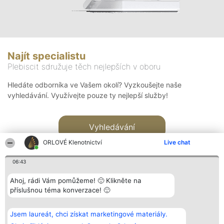
Najít specialistu
Plebiscit sdružuje těch nejlepších v oboru
Hledáte odborníka ve Vašem okolí? Vyzkoušejte naše
vyhledávání. Využívejte pouze ty nejlepší služby!
Vyhledávání
ORLOVÉ Klenotnictví
Live chat
06:43
Ahoj, rádi Vám pomůžeme! 🙂 Klikněte na
příslušnou téma konverzace! 🙂
Organizátor hlasování
Plebiscyt
Kontakt
Bright Side Solutions sp. z o.
Vítězové
Kontakt
Jsem laureát, chci získat marketingové materiály.
o. sp. k.
Seznam všech
ul. Ruska 22
laureátů