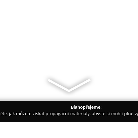
Blahopřejeme!
těte, jak můžete získat propagační materiály, abyste si mohli plně 
tví - České Budějovice
V.K. zlatnická dílna