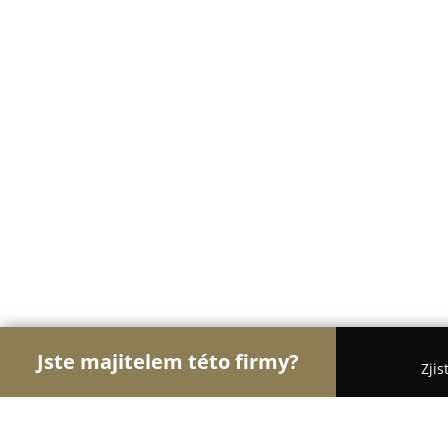
Jste majitelem této firmy?
Zjis
Orlové Klenotnictví
Zlatnictví, Šperky, Klenotnic