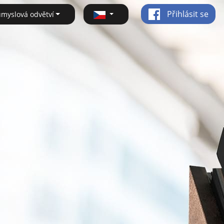
Přihlásit se
ůmyslová odvětví