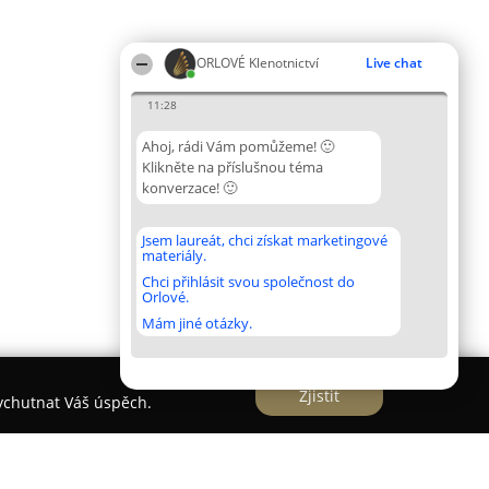
ORLOVÉ Klenotnictví
Live chat
11:28
Ahoj, rádi Vám pomůžeme! 🙂
Klikněte na příslušnou téma
konverzace! 🙂
Jsem laureát, chci získat marketingové
materiály.
Chci přihlásit svou společnost do
Orlové.
Mám jiné otázky.
Zjistit
vychutnat Váš úspěch.