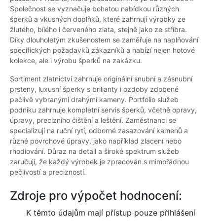
Společnost se vyznačuje bohatou nabídkou různých
šperků a vkusných doplňků, které zahrnují výrobky ze
žlutého, bílého i červeného zlata, stejně jako ze stříbra.
Díky dlouholetým zkušenostem se zaměřuje na naplňování
specifických požadavků zákazníků a nabízí nejen hotové
kolekce, ale i výrobu šperků na zakázku.
Sortiment zlatnictví zahrnuje originální snubní a zásnubní
prsteny, luxusní šperky s brilianty i ozdoby zdobené
pečlivě vybranými drahými kameny. Portfolio služeb
podniku zahrnuje kompletní servis šperků, včetně opravy,
úpravy, precizního čištění a leštění. Zaměstnanci se
specializují na ruční rytí, odborné zasazování kamenů a
různé povrchové úpravy, jako například zlacení nebo
rhodiování. Důraz na detail a široké spektrum služeb
zaručují, že každý výrobek je zpracován s mimořádnou
pečlivostí a precizností.
Zdroje pro výpočet hodnocení:
K těmto údajům mají přístup pouze přihlášení