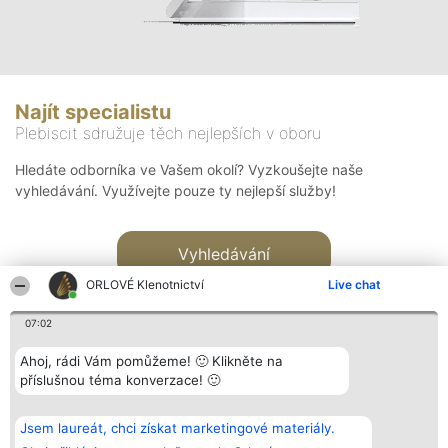
Najít specialistu
Plebiscit sdružuje těch nejlepších v oboru
Hledáte odborníka ve Vašem okolí? Vyzkoušejte naše
vyhledávání. Využívejte pouze ty nejlepší služby!
Vyhledávání
ORLOVÉ Klenotnictví
Live chat
07:02
Ahoj, rádi Vám pomůžeme! 🙂 Klikněte na
příslušnou téma konverzace! 🙂
Organizátor hlasování
Plebiscyt
Kontakt
Bright Side Solutions sp. z o.
Vítězové
Kontakt
Jsem laureát, chci získat marketingové materiály.
o. sp. k.
Seznam všech
ul. Ruska 22
laureátů