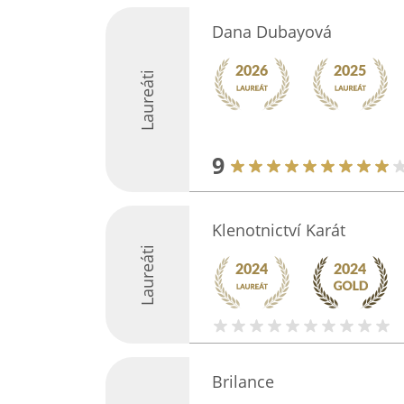
Dana Dubayová
Laureáti
9
Klenotnictví Karát
Laureáti
Brilance