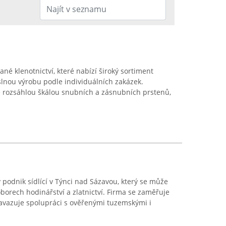
né klenotnictví, které nabízí široký sortiment
lnou výrobu podle individuálních zakázek.
e rozsáhlou škálou snubních a zásnubních prstenů,
 podnik sídlící v Týnci nad Sázavou, který se může
borech hodinářství a zlatnictví. Firma se zaměřuje
navazuje spolupráci s ověřenými tuzemskými i