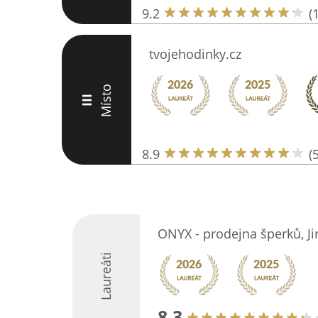
9.2
(
tvojehodinky.cz
Místo
III
8.9
(
ONYX - prodejna šperků, Jir
Laureáti
8.3