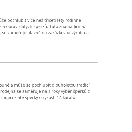
e pochlubit více než třiceti lety rodinné
je a oprav zlatých šperků. Tato známá firma,
2, se zaměřuje hlavně na zakázkovou výrobu a
rouně a může se pochlubit dlouholetou tradicí,
 prodejna se zaměřuje na široký výběr šperků z
rnující zlaté šperky o ryzosti 14 karátů