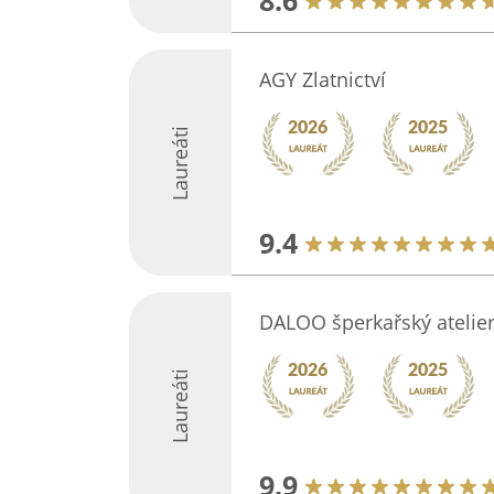
8.6
AGY Zlatnictví
Laureáti
9.4
DALOO šperkařský atelie
Laureáti
9.9