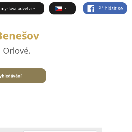
Přihlásit se
ůmyslová odvětví
 Benešov
 Orlové.
yhledávání