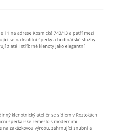
aze 11 na adrese Kosmická 743/13 a patří mezi
ující se na kvalitní šperky a hodinářské služby.
jí zlaté i stříbrné klenoty jako elegantní
dinný klenotnický ateliér se sídlem v Roztokách
diční šperkařské řemeslo s moderními
e na zakázkovou výrobu, zahrnující snubní a