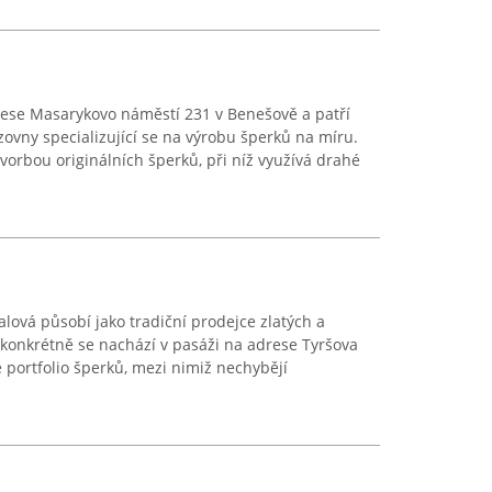
adrese Masarykovo náměstí 231 v Benešově a patří
ovny specializující se na výrobu šperků na míru.
vorbou originálních šperků, při níž využívá drahé
lová působí jako tradiční prodejce zlatých a
 konkrétně se nachází v pasáži na adrese Tyršova
 portfolio šperků, mezi nimiž nechybějí