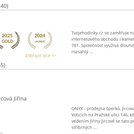
140)
Tvojehodinky.cz se zaměřuje n
internetového obchodu i kamenn
781. Společnost využívá dlouho
rozsáhlý ...
Zobrazit více >>
55)
cová Jiřina
ONYX - prodejna šperků, Jircová 
Voticích na Pražské ulici 146, 
vedením Jiřiny Jircové se tato 
stříbrných ...