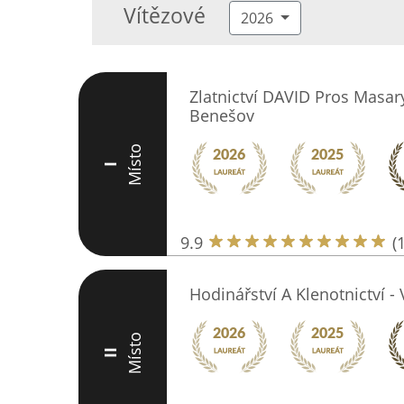
Vítězové
2026
Zlatnictví DAVID Pros Masa
Benešov
Místo
I
9.9
(
Hodinářství A Klenotnictví -
Místo
II