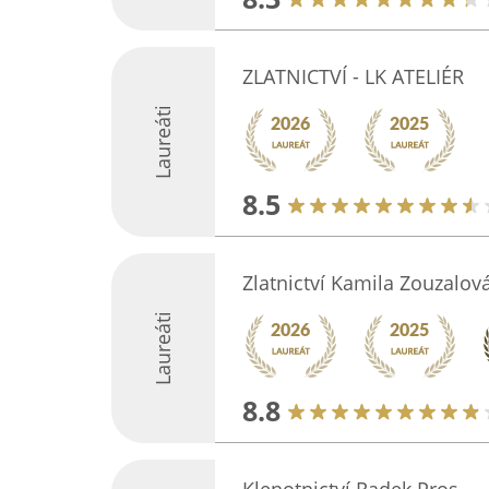
ZLATNICTVÍ - LK ATELIÉR
Laureáti
8.5
Zlatnictví Kamila Zouzalo
Laureáti
8.8