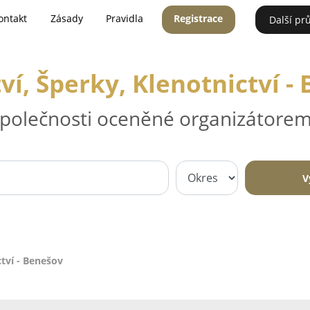
ontakt
Zásady
Pravidla
Registrace
Další pr
tví, Šperky, Klenotnictví -
 společnosti oceněné organizátorem
V
ctví - Benešov