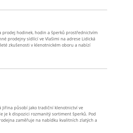
a prodej hodinek, hodin a šperků prostřednictvím
é prodejny sídlící ve Vlašimi na adrese Lidická
leté zkušenosti v klenotnickém oboru a nabízí
Jiřina působí jako tradiční klenotnictví ve
kde je k dispozici rozmanitý sortiment šperků. Pod
prodejna zaměřuje na nabídku kvalitních zlatých a