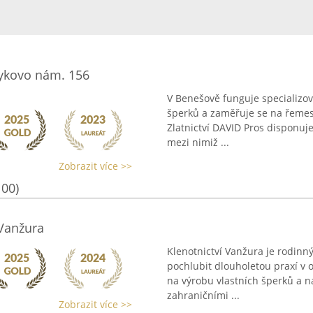
rykovo nám. 156
V Benešově funguje specializova
šperků a zaměřuje se na řemes
Zlatnictví DAVID Pros disponuj
mezi nimiž ...
Zobrazit více >>
100)
 Vanžura
Klenotnictví Vanžura je rodinný
pochlubit dlouholetou praxí v o
na výrobu vlastních šperků a 
zahraničními ...
Zobrazit více >>