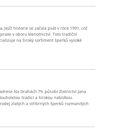
, jejíž historie se začala psát v roce 1991, což
í praxe v oboru klenotnictví. Toto tradiční
pecializuje na široký sortiment šperků vysoké
drese Na Drahách 79, působí Zlatnictví Jana
louholetou tradicí a širokou nabídkou.
prodej zlatých a stříbrných šperků rozmanitých