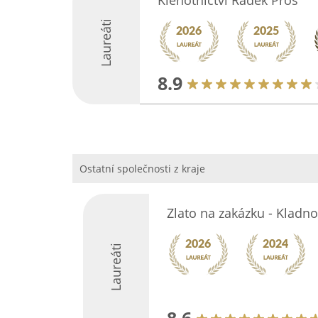
Klenotnictví Radek Pros
Laureáti
8.9
Ostatní společnosti z kraje
Zlato na zakázku - Kladno
Laureáti