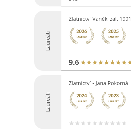
Zlatnictví Vaněk, zal. 199
Laureáti
9.6
Zlatnictví - Jana Pokorná
Laureáti