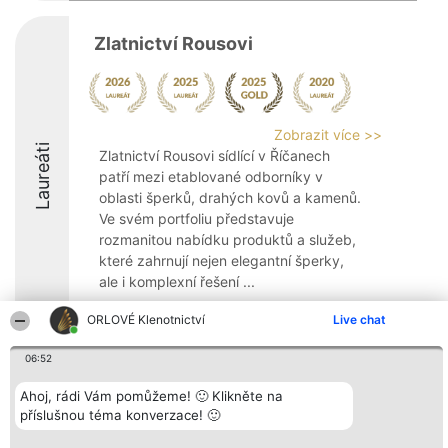
Zlatnictví Rousovi
Zobrazit více >>
Laureáti
Zlatnictví Rousovi sídlící v Říčanech
patří mezi etablované odborníky v
oblasti šperků, drahých kovů a kamenů.
Ve svém portfoliu představuje
rozmanitou nabídku produktů a služeb,
které zahrnují nejen elegantní šperky,
ale i komplexní řešení ...
9.6
ORLOVÉ Klenotnictví
Live chat
06:52
Organizátor hlasování
Plebiscyt
Kontakt
Ahoj, rádi Vám pomůžeme! 🙂 Klikněte na
Bright Side Solutions sp. z o.
Vítězové
Kontakt
příslušnou téma konverzace! 🙂
o. sp. k.
Seznam všech
ul. Ruska 22
laureátů