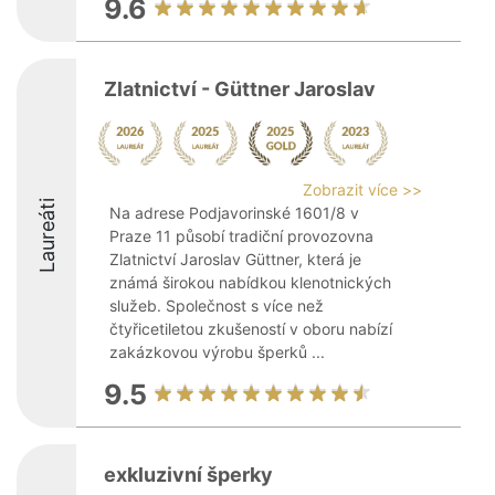
9.6
Zlatnictví - Güttner Jaroslav
Zobrazit více >>
Laureáti
Na adrese Podjavorinské 1601/8 v
Praze 11 působí tradiční provozovna
Zlatnictví Jaroslav Güttner, která je
známá širokou nabídkou klenotnických
služeb. Společnost s více než
čtyřicetiletou zkušeností v oboru nabízí
zakázkovou výrobu šperků ...
9.5
exkluzivní šperky