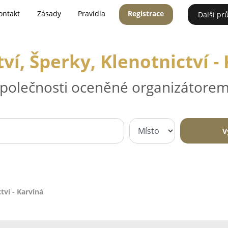
ontakt
Zásady
Pravidla
Registrace
Další pr
tví, Šperky, Klenotnictví -
 společnosti oceněné organizátorem
V
tví - Karviná