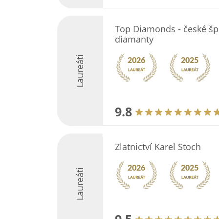
Top Diamonds - české špe
diamanty
Laureáti
9.8
Zlatnictví Karel Stoch
Laureáti