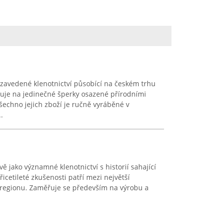
avedené klenotnictví působící na českém trhu
izuje na jedinečné šperky osazené přírodními
echno jejich zboží je ručně vyráběné v
.
vě jako významné klenotnictví s historií sahající
řicetileté zkušenosti patří mezi největší
regionu. Zaměřuje se především na výrobu a