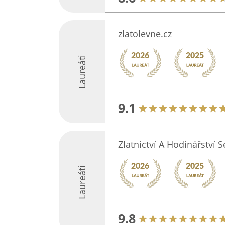
zlatolevne.cz
Laureáti
9.1
Zlatnictví A Hodinářství
Laureáti
9.8