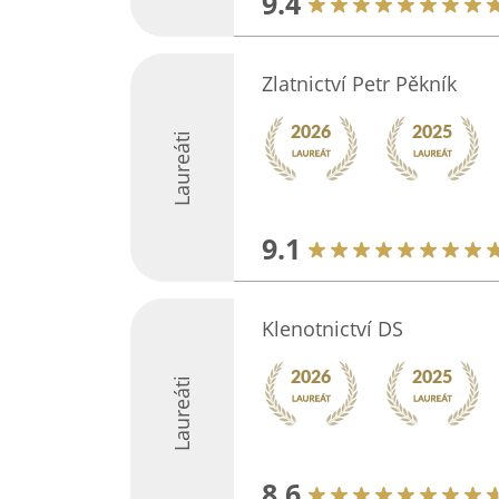
9.4
Zlatnictví Petr Pěkník
Laureáti
9.1
Klenotnictví DS
Laureáti
8.6