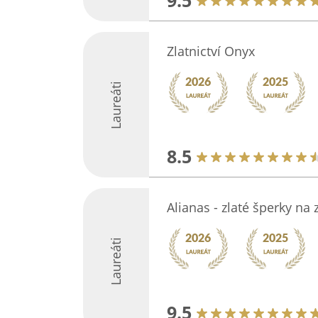
9.5
Zlatnictví Onyx
Laureáti
8.5
Alianas - zlaté šperky na
Laureáti
9.5