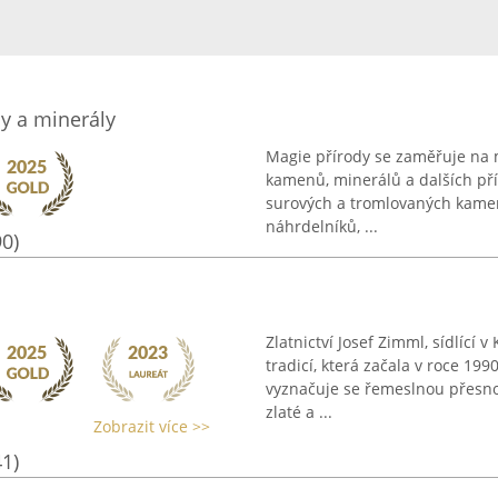
y a minerály
Magie přírody se zaměřuje na 
kamenů, minerálů a dalších př
surových a tromlovaných kamen
náhrdelníků, ...
90)
Zlatnictví Josef Zimml, sídlící
tradicí, která začala v roce 19
vyznačuje se řemeslnou přesno
zlaté a ...
Zobrazit více >>
41)