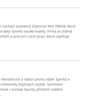
 nachází zavedené Zlatnictví Petr Pěkník, které
 prodeji šperků vysoké kvality. Firma je známá
ntům a precizní ruční prací, která zajišťuje
i klenotnictví a nabízí pestrý výběr šperků a
milovníky třpytivých ozdob. Sortiment
ntové i ocelové šperky, přičemž zvláštní
..