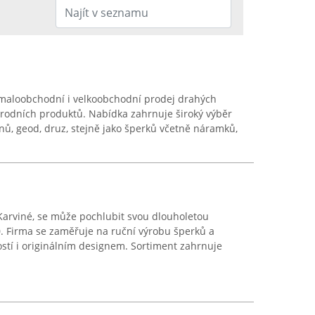
maloobchodní i velkoobchodní prodej drahých
írodních produktů. Nabídka zahrnuje široký výběr
ů, geod, druz, stejně jako šperků včetně náramků,
 v Karviné, se může pochlubit svou dlouholetou
90. Firma se zaměřuje na ruční výrobu šperků a
stí i originálním designem. Sortiment zahrnuje