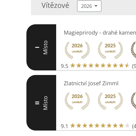
Vítězové
2026
Magieprirody - drahé kamen
Místo
I
9.5
(
Zlatnictví Josef Zimml
Místo
II
9.1
(