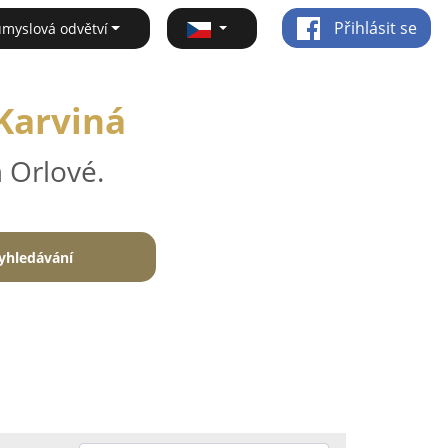
Přihlásit se
ůmyslová odvětví
 Karviná
 Orlové.
yhledávání