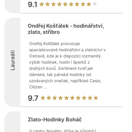
9.1
Ondřej Košťálek - hodinářství,
zlato, stříbro
Ondřej Košťálek provozuje
specializované hodinářství a zlatnictví v
Laureáti
Ostravě, kde je k dispozici rozmanitý
výběr hodinek, hodin i šperků z
drahých kovů. Sortiment tvoří jak
dámské, tak pánské hodinky od
uznávaných značek, například Casio,
Citizen ...
9.7
Zlato-Hodinky Boháč
V centru Nového Jičína je působící