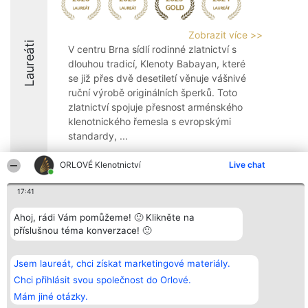
Zobrazit více >>
Laureáti
V centru Brna sídlí rodinné zlatnictví s
dlouhou tradicí, Klenoty Babayan, které
se již přes dvě desetiletí věnuje vášnivé
ruční výrobě originálních šperků. Toto
zlatnictví spojuje přesnost arménského
klenotnického řemesla s evropskými
standardy, ...
10
ORLOVÉ Klenotnictví
Live chat
17:41
Organizátor hlasování
Plebiscyt
Kontakt
Ahoj, rádi Vám pomůžeme! 🙂 Klikněte na
Bright Side Solutions sp. z o.
Vítězové
Kontakt
příslušnou téma konverzace! 🙂
o. sp. k.
Seznam všech
ul. Ruska 22
laureátů
Wrocław 50-079
Zásady
KRS 0000749100 | Regon
Pravidla
Jsem laureát, chci získat marketingové materiály.
381313360 | NIP 8943132676
Zásady
Chci přihlásit svou společnost do Orlové.
ochrany
osobních údajů
Mám jiné otázky.