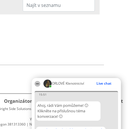
ORLOVÉ Klenotnictví
Live chat
15:51
Organizátor hlasování
Plebiscyt
Kontakt
Ahoj, rádi Vám pomůžeme! 🙂
right Side Solutions sp. z o. o. sp. k.
Vítězové
Kontakt
Klikněte na příslušnou téma
ul. Ruska 22
Seznam
konverzace! 🙂
Wrocław 50-079
všech
egon 381313360 | NIP 8943132676
laureátů