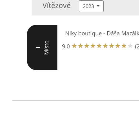
Vítězové
2023
Niky boutique - Dáša Mazál
Místo
9.0
(
I