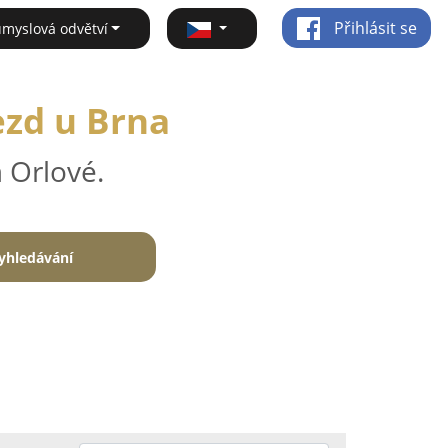
Přihlásit se
ůmyslová odvětví
jezd u Brna
 Orlové.
yhledávání