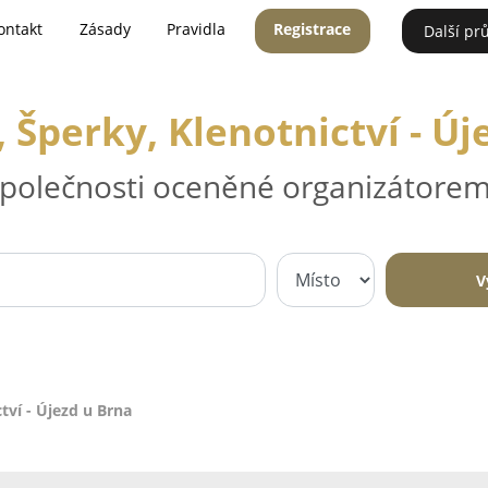
ontakt
Zásady
Pravidla
Registrace
Další pr
, Šperky, Klenotnictví - Ú
 společnosti oceněné organizátorem
V
ctví - Újezd u Brna