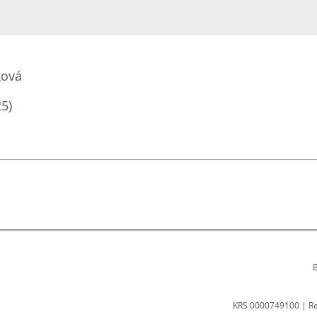
ková
25)
B
KRS 0000749100 | R