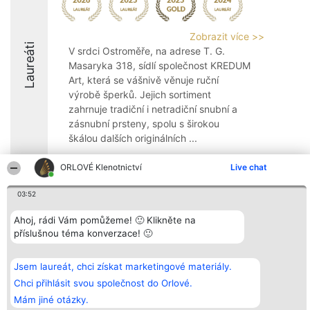
Zobrazit více >>
Laureáti
V srdci Ostroměře, na adrese T. G.
Masaryka 318, sídlí společnost KREDUM
Art, která se vášnivě věnuje ruční
výrobě šperků. Jejich sortiment
zahrnuje tradiční i netradiční snubní a
zásnubní prsteny, spolu s širokou
škálou dalších originálních ...
10
ORLOVÉ Klenotnictví
Live chat
03:52
Organizátor hlasování
Plebiscyt
Kontakt
Ahoj, rádi Vám pomůžeme! 🙂 Klikněte na
Bright Side Solutions sp. z o.
Vítězové
Kontakt
příslušnou téma konverzace! 🙂
o. sp. k.
Seznam všech
ul. Ruska 22
laureátů
Wrocław 50-079
Zásady
KRS 0000749100 | Regon
Pravidla
Jsem laureát, chci získat marketingové materiály.
381313360 | NIP 8943132676
Zásady
Chci přihlásit svou společnost do Orlové.
ochrany
osobních údajů
Mám jiné otázky.