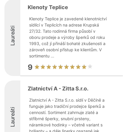
Klenoty Teplice
Klenoty Teplice je zavedené klenotnictví
sídlící v Teplicích na adrese Krupská
Laureáti
27/32. Tato rodinná firma působí v
oboru prodeje a výroby šperků od roku
1993, což jí přináší bohaté zkušenosti a
zároveň osobní přístup ke klientům. V
sortimentu ...
9
Zlatnictví A - Zitta S.r.o.
Zlatnictví A - Zitta S.r.o. sídlí v Děčíně a
funguje jako tradiční prodejce šperků a
Laureáti
cenností. Sortiment zahrnuje zlaté a
stříbrné šperky, snubní prsteny,
náramkové hodinky – včetně variant s
brilianty – a dále šperky osazené jak