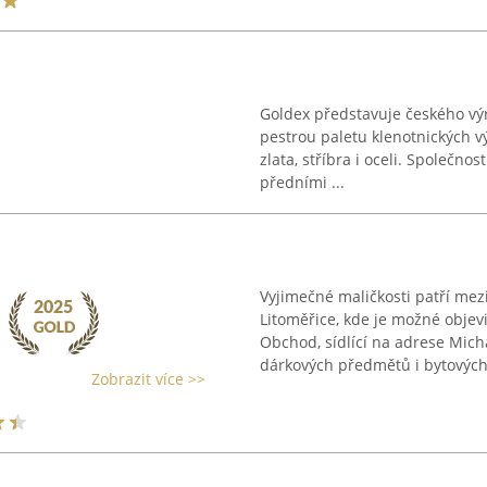
Goldex představuje českého výr
pestrou paletu klenotnických v
zlata, stříbra i oceli. Společn
předními ...
Vyjimečné maličkosti patří me
Litoměřice, kde je možné objev
Obchod, sídlící na adrese Mich
dárkových předmětů i bytových 
Zobrazit více >>