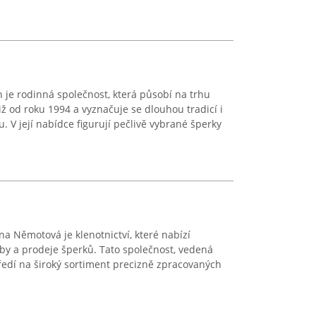
ch je rodinná společnost, která působí na trhu
již od roku 1994 a vyznačuje se dlouhou tradicí i
 V její nabídce figurují pečlivě vybrané šperky
ina Němotová je klenotnictví, které nabízí
oby a prodeje šperků. Tato společnost, vedená
edí na široký sortiment precizně zpracovaných