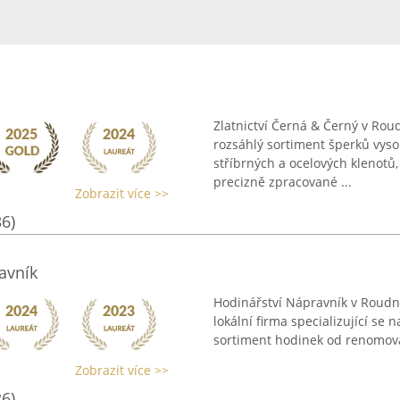
Zlatnictví Černá & Černý v Rou
rozsáhlý sortiment šperků vysok
stříbrných a ocelových klenotů,
precizně zpracované ...
Zobrazit více >>
36)
ravník
Hodinářství Nápravník v Roudn
lokální firma specializující se 
sortiment hodinek od renomovan
Zobrazit více >>
26)