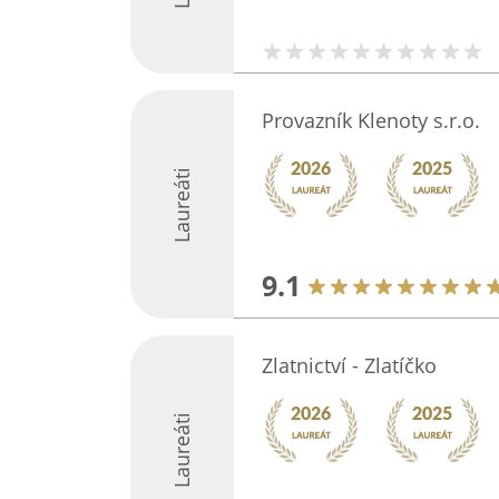
Provazník Klenoty s.r.o.
Laureáti
9.1
Zlatnictví - Zlatíčko
Laureáti