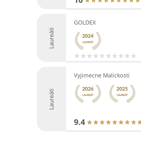
GOLDEX
Laureáti
Vyjimecne Malickosti
Laureáti
9.4