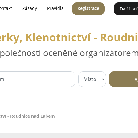
ontakt
Zásady
Pravidla
Registrace
Další pr
perky, Klenotnictví - Roud
 společnosti oceněné organizátorem
V
ictví - Roudnice nad Labem