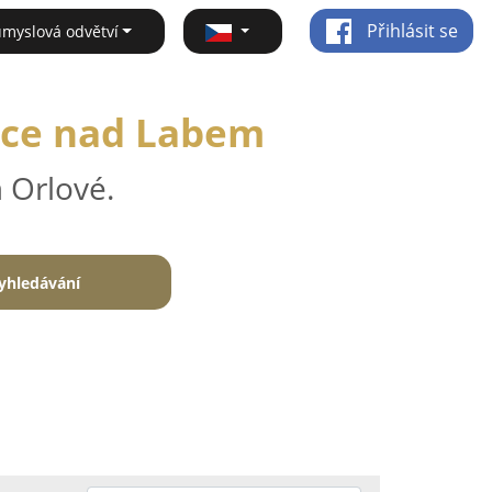
Přihlásit se
ůmyslová odvětví
nice nad Labem
 Orlové.
yhledávání