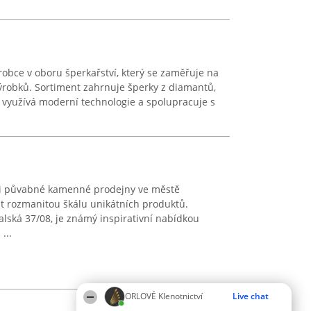
obce v oboru šperkařství, který se zaměřuje na
ýrobků. Sortiment zahrnuje šperky z diamantů,
ost využívá moderní technologie a spolupracuje s
zi půvabné kamenné prodejny ve městě
it rozmanitou škálu unikátních produktů.
alská 37/08, je známý inspirativní nabídkou
...
ORLOVÉ Klenotnictví
Live chat