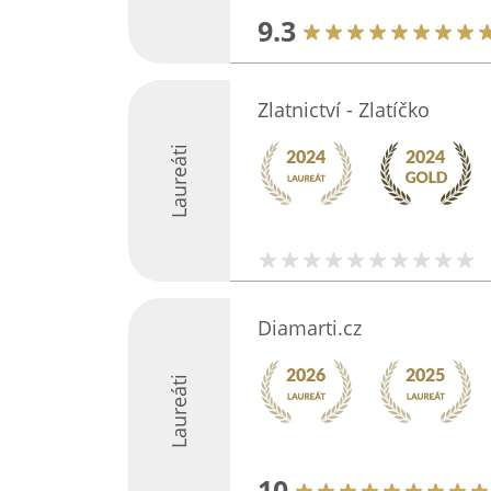
9.3
Zlatnictví - Zlatíčko
Laureáti
Diamarti.cz
Laureáti
10