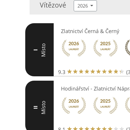
Vítězové
2026
Zlatnictví Černá & Černý
Místo
I
9.3
(
Hodinářství - Zlatnictví Náp
Místo
II
8.1
(