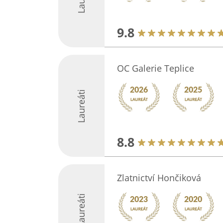
9.8
OC Galerie Teplice
Laureáti
8.8
Zlatnictví Hončiková
Laureáti